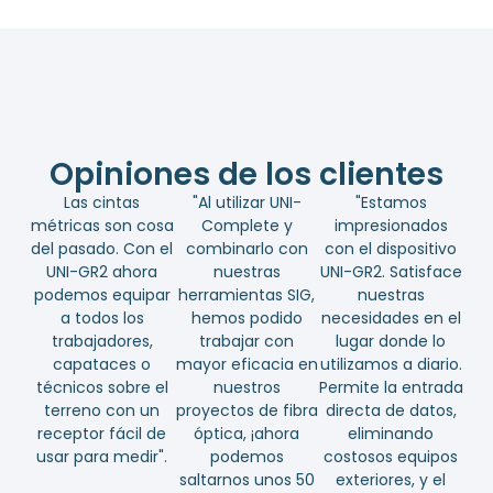
Opiniones de los clientes
Las cintas
"Al utilizar UNI-
"Estamos
métricas son cosa
Complete y
impresionados
del pasado. Con el
combinarlo con
con el dispositivo
UNI-GR2 ahora
nuestras
UNI-GR2. Satisface
podemos equipar
herramientas SIG,
nuestras
a todos los
hemos podido
necesidades en el
trabajadores,
trabajar con
lugar donde lo
capataces o
mayor eficacia en
utilizamos a diario.
técnicos sobre el
nuestros
Permite la entrada
terreno con un
proyectos de fibra
directa de datos,
receptor fácil de
óptica, ¡ahora
eliminando
usar para medir".
podemos
costosos equipos
saltarnos unos 50
exteriores, y el