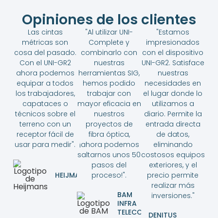
Opiniones de los clientes
Las cintas
"Al utilizar UNI-
"Estamos
métricas son
Complete y
impresionados
cosa del pasado.
combinarlo con
con el dispositivo
Con el UNI-GR2
nuestras
UNI-GR2. Satisface
ahora podemos
herramientas SIG,
nuestras
equipar a todos
hemos podido
necesidades en
los trabajadores,
trabajar con
el lugar donde lo
capataces o
mayor eficacia en
utilizamos a
técnicos sobre el
nuestros
diario. Permite la
terreno con un
proyectos de
entrada directa
receptor fácil de
fibra óptica,
de datos,
usar para medir".
¡ahora podemos
eliminando
saltarnos unos 50
costosos equipos
pasos del
exteriores, y el
HEIJMANS
proceso!".
precio permite
realizar más
BAM
inversiones."
INFRA
TELECOM
DENITUS