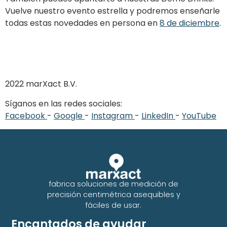
Vuelve nuestro evento estrella y podremos enseñarle
todas estas novedades en persona en
8 de diciembre
.
2022 marXact B.V.
Síganos en las redes sociales:
Facebook
-
Google
-
Instagram
-
LinkedIn
-
YouTube
fabrica soluciones de medición de
precisión centimétrica asequibles y
fáciles de usar.
Encantados de ayudar