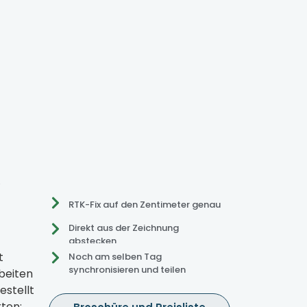
,
RTK-Fix auf den Zentimeter genau
Direkt aus der Zeichnung
abstecken
t
Noch am selben Tag
synchronisieren und teilen
beiten
estellt
rten: