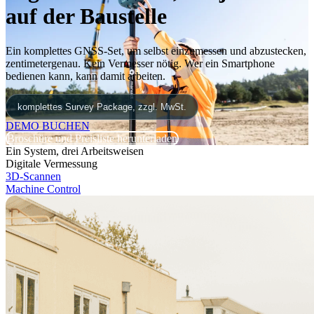
auf der Baustelle
Ein komplettes GNSS-Set, um selbst einzumessen und abzustecken,
zentimetergenau. Kein Vermesser nötig. Wer ein Smartphone
bedienen kann, kann damit arbeiten.
komplettes Survey Package, zzgl. MwSt.
DEMO BUCHEN
Broschüre und Preisliste herunterladen
Ein System, drei Arbeitsweisen
Digitale Vermessung
3D-Scannen
Machine Control