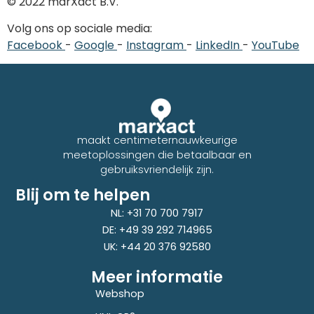
© 2022 marXact B.V.
Volg ons op sociale media:
Facebook
-
Google
-
Instagram
-
LinkedIn
-
YouTube
maakt centimeternauwkeurige
meetoplossingen die betaalbaar en
gebruiksvriendelijk zijn.
Blij om te helpen
NL: +31 70 700 7917
DE: +49 39 292 714965
UK: +44 20 376 92580
Meer informatie
Webshop