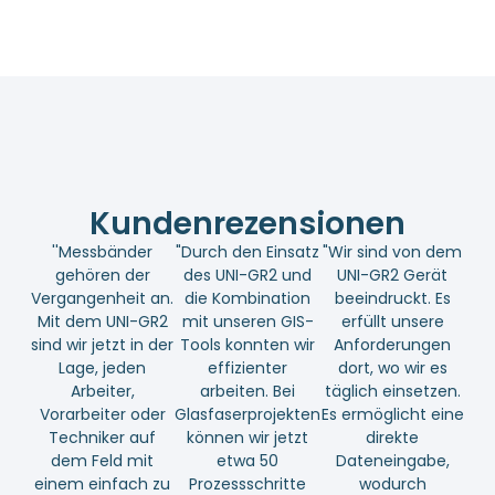
Kundenrezensionen
''Messbänder
"Durch den Einsatz
"Wir sind von dem
gehören der
des UNI-GR2 und
UNI-GR2 Gerät
Vergangenheit an.
die Kombination
beeindruckt. Es
Mit dem UNI-GR2
mit unseren GIS-
erfüllt unsere
sind wir jetzt in der
Tools konnten wir
Anforderungen
Lage, jeden
effizienter
dort, wo wir es
Arbeiter,
arbeiten. Bei
täglich einsetzen.
Vorarbeiter oder
Glasfaserprojekten
Es ermöglicht eine
Techniker auf
können wir jetzt
direkte
dem Feld mit
etwa 50
Dateneingabe,
einem einfach zu
Prozessschritte
wodurch