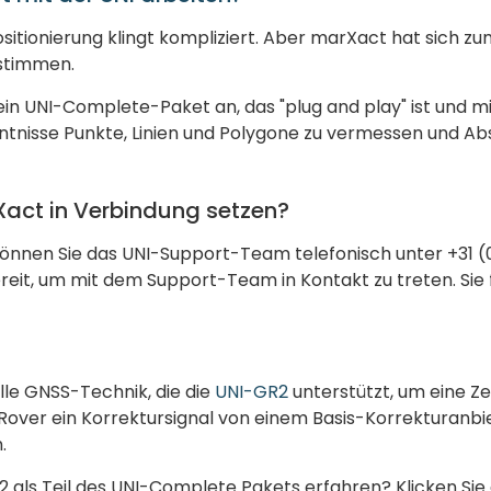
sitionierung klingt kompliziert. Aber marXact hat sich zu
estimmen.
ein UNI-Complete-Paket an, das "plug and play" ist und m
kenntnisse Punkte, Linien und Polygone zu vermessen und 
Xact in Verbindung setzen?
nen Sie das UNI-Support-Team telefonisch unter +31 (0)
ereit, um mit dem Support-Team in Kontakt zu treten. Sie
elle GNSS-Technik, die die
UNI-GR2
unterstützt, um eine 
s Rover ein Korrektursignal von einem Basis-Korrekturanbi
.
als Teil des UNI-Complete Pakets erfahren? Klicken Sie