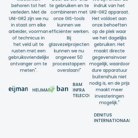
behoren tot het
te gebruiken en te
indruk van het
verleden. Met de
combineren met
UNI-GR2 apparaat.
UNI-GR2 zijn we nu
onze GIS-tools
Het voldoet aan
in staat om elke
kunnen we
onze behoeften
arbeider, voorman
efficiënter werken.
op de plek waar
of technicus in
Bij
we het dagelijks
het veld uit te
glasvezelprojecten
gebruiken. Het
rusten met een
kunnen we nu
maakt directe
gebruiksvriendelijke
ongeveer 50
gegevensinvoer
ontvanger om te
processtappen
mogelijk, waardoor
meten".
overslaan!"
dure apparatuur
buitenshuis niet
nodig is, en de prijs
BAM
maakt meer
HEIJMANS
INFRA
TELECOM
investeringen
mogelijk."
DENITUS
INTERNATIONAAL