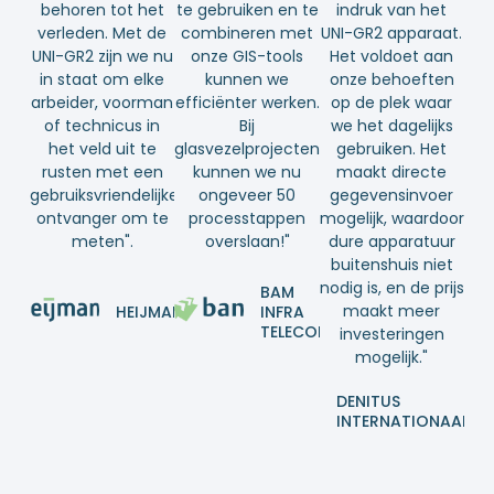
behoren tot het
te gebruiken en te
indruk van het
verleden. Met de
combineren met
UNI-GR2 apparaat.
UNI-GR2 zijn we nu
onze GIS-tools
Het voldoet aan
in staat om elke
kunnen we
onze behoeften
arbeider, voorman
efficiënter werken.
op de plek waar
of technicus in
Bij
we het dagelijks
het veld uit te
glasvezelprojecten
gebruiken. Het
rusten met een
kunnen we nu
maakt directe
gebruiksvriendelijke
ongeveer 50
gegevensinvoer
ontvanger om te
processtappen
mogelijk, waardoor
meten".
overslaan!"
dure apparatuur
buitenshuis niet
nodig is, en de prijs
BAM
maakt meer
HEIJMANS
INFRA
TELECOM
investeringen
mogelijk."
DENITUS
INTERNATIONAAL