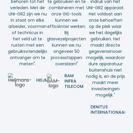
behoren tot het
te gebruiken en te
indruk van het
verleden. Met de
combineren met
UNI-GR2 apparaat.
UNI-GR2 zijn we nu
onze GIS-tools
Het voldoet aan
in staat om elke
kunnen we
onze behoeften
arbeider, voorman
efficiënter werken.
op de plek waar
of technicus in
Bij
we het dagelijks
het veld uit te
glasvezelprojecten
gebruiken. Het
rusten met een
kunnen we nu
maakt directe
gebruiksvriendelijke
ongeveer 50
gegevensinvoer
ontvanger om te
processtappen
mogelijk, waardoor
meten".
overslaan!"
dure apparatuur
buitenshuis niet
BAM
nodig is, en de prijs
HEIJMANS
INFRA
maakt meer
TELECOM
investeringen
mogelijk."
DENITUS
INTERNATIONAAL